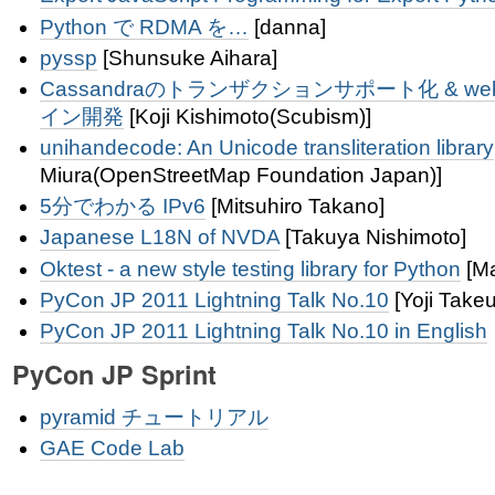
Python で RDMA を…
[danna]
pyssp
[Shunsuke Aihara]
Cassandraのトランザクションサポート化 & w
イン開発
[Koji Kishimoto(Scubism)]
unihandecode: An Unicode transliteration library
Miura(OpenStreetMap Foundation Japan)]
5分でわかる IPv6
[Mitsuhiro Takano]
Japanese L18N of NVDA
[Takuya Nishimoto]
Oktest - a new style testing library for Python
[Ma
PyCon JP 2011 Lightning Talk No.10
[Yoji Takeu
PyCon JP 2011 Lightning Talk No.10 in English
PyCon JP Sprint
pyramid チュートリアル
GAE Code Lab