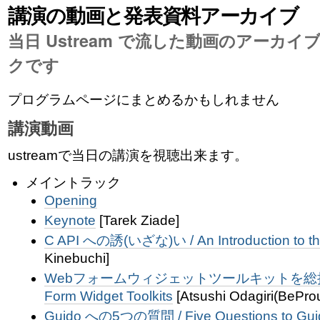
ゲ
講演の動画と発表資料アーカイブ
ー
当日 Ustream で流した動画のアーカ
シ
クです
ョ
プログラムページにまとめるかもしれません
ン
講演動画
に
ustreamで当日の講演を視聴出来ます。
飛
メイントラック
ぶ
Opening
Keynote
[Tarek Ziade]
C API への誘(いざな)い / An Introduction to th
Kinebuchi]
Webフォームウィジェットツールキットを総括する /
Form Widget Toolkits
[Atsushi Odagiri(BePro
Guido への5つの質問 / Five Questions to Gui