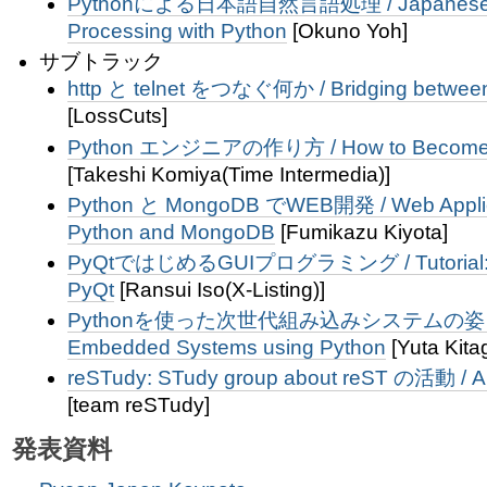
Pythonによる日本語自然言語処理 / Japanese Na
Processing with Python
[Okuno Yoh]
サブトラック
http と telnet をつなぐ何か / Bridging between
[LossCuts]
Python エンジニアの作り方 / How to Become a
[Takeshi Komiya(Time Intermedia)]
Python と MongoDB でWEB開発 / Web Applica
Python and MongoDB
[Fumikazu Kiyota]
PyQtではじめるGUIプログラミング / Tutorial: GU
PyQt
[Ransui Iso(X-Listing)]
Pythonを使った次世代組み込みシステムの姿 / Nex
Embedded Systems using Python
[Yuta Kita
reSTudy: STudy group about reST の活動 / A
[team reSTudy]
発表資料