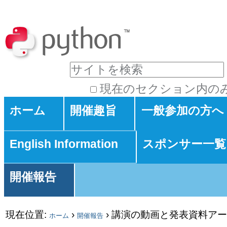
パ
コ
ン
ー
詳
テ
ソ
セ
細
サイトを検索
ン
ナ
検
ク
ツ
索
現在のセクション内の
ル
シ
に
ホーム
開催趣旨
一般参加の方へ
ツ
ョ
飛
ー
ン
English Information
スポンサー一覧
ぶ
ル
|
開催報告
ナ
ビ
現在位置:
›
›
講演の動画と発表資料アー
ホーム
開催報告