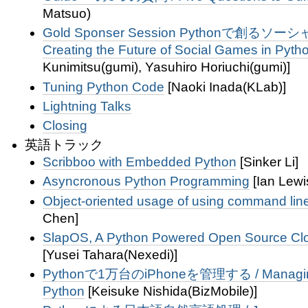
Matsuo)
Gold Sponser Session Pythonで創る
Creating the Future of Social Games in Pyth
Kunimitsu(gumi), Yasuhiro Horiuchi(gumi)]
Tuning Python Code
[Naoki Inada(KLab)]
Lightning Talks
Closing
英語トラック
Scribboo with Embedded Python
[Sinker Li]
Asyncronous Python Programming
[Ian Lewi
Object-oriented usage of using command line
Chen]
SlapOS, A Python Powered Open Source Cl
[Yusei Tahara(Nexedi)]
Pythonで1万台のiPhoneを管理する / Managing 
Python
[Keisuke Nishida(BizMobile)]